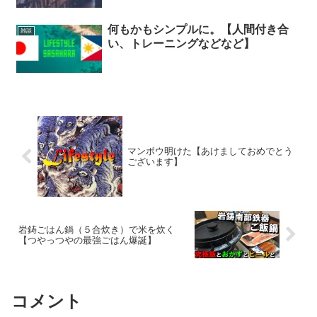
何もかもシンプルに。【人間付き合
雑談
い、トレーニングなどなど】
マンボウ明けた【あけましておめでとう
ございます】
岩鋳ごはん鍋（５合炊き）で米を炊く
【つやっつやの最強ごはん爆誕】
コメント