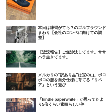
本日は練習がてら？のゴルフラウンド
雑談
まわり【会社のコンペに向けての調
整】
【近況報告】ご無沙汰してます。ササ
雑談
ハラ生きてます。
メルカリの“訳あり品”は宝の山。ボロ
雑談
ボロの服を自分仕様に育てる『リペ
ア』という遊び
「kindle paperwhite」が思ってたよ
雑談
り5倍くらい素晴らしい件