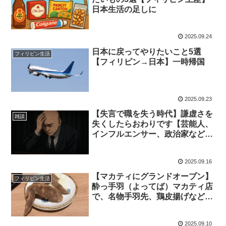
日本生活の足しに
2025.09.24
日本に戻ってやりたいこと5選
フィリピン生活
【フィリピン→日本】一時帰国
2025.09.23
【失言で職を失う時代】謙虚さを
雑談
失くしたらおわりです【芸能人、
インフルエンサー、政治家などな
ど】
2025.09.16
【マカティにグランドオープン】
フィリピン生活
酔っ手羽（よってば）マカティ店
で、名物手羽先、鶏皮揚げなど堪
能しました【フィリピン生活】
2025.09.10