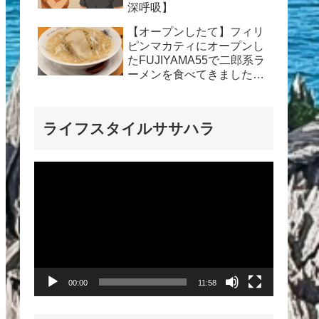
深呼吸】
【オープンしたて】フィリ
ピンマカティにオープンし
たFUJIYAMA55で二郎系ラ
ーメンを食べてきました
【ラーメンレポート】
ライフスタイルササハラ
動
画
プ
レ
ー
00:00
11:58
ヤ
ー