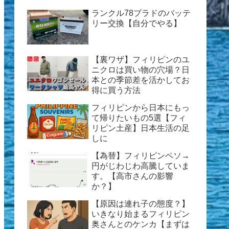
ランクル78プラドのバッテ
リー交換【自分でやる】
【裏ワザ】フィリピンのユ
ニクロは買い物の穴場？日
本との季節差を活かしてお
得に買う方法
フィリピンから日本にもっ
て帰りたいもの5選【フィ
リピン土産】日本生活の足
しに
【為替】フィリピンペソ→
円がじわじわ高騰していま
す。【高市さんの影響
か？】
【原因は連れ子の態度？】
いきなり始まるフィリピン
奥さんとのケンカ【まずは