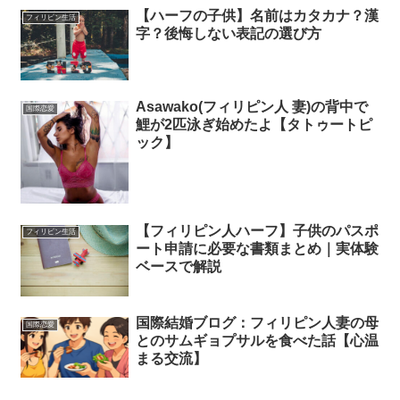
【ハーフの子供】名前はカタカナ？漢
フィリピン生活
字？後悔しない表記の選び方
Asawako(フィリピン人 妻)の背中で
国際恋愛
鯉が2匹泳ぎ始めたよ【タトゥートピ
ック】
【フィリピン人ハーフ】子供のパスポ
フィリピン生活
ート申請に必要な書類まとめ｜実体験
ベースで解説
国際結婚ブログ：フィリピン人妻の母
国際恋愛
とのサムギョプサルを食べた話【心温
まる交流】