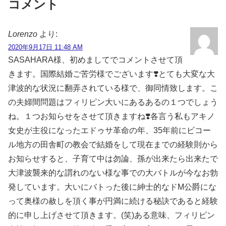
コメント
Lorenzo
より:
2020年9月17日 11:48 AM
SASAHARA様、初めましてでコメントさせて頂
きます。国際結婚ご苦労様でございます❣️とても大変な大
津波的な状況に翻弄されている様で、御同情致します。こ
の夫婦間問題はフィリピン大いにあるあるの１つでしょう
ね。１つお知らせをさせて頂きますね❣️各言う私もアキノ
女史が主役になったエドゥサ革命の年、35年前にビコー
ル地方の田舎町の教会で結婚をして現在までの経験則から
お知らせすると、子育て中は勿論、孫が出来たら出来たで
大津波襲来的な謂れのない様な事での大バトルが今なお勃
発しています。大いにバトった後に紳士的なドM公爵にな
って奥様の赦しを頂く事が円満に続ける秘訣であると経験
的に申し上げさせて頂きます。(笑)ある意味、フィリピン