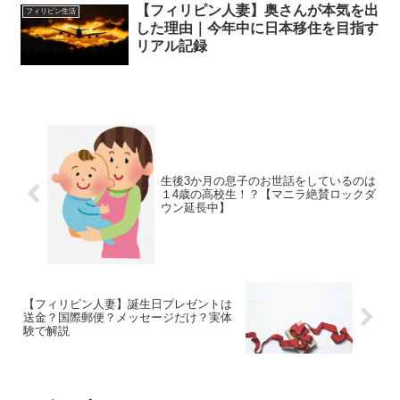
【フィリピン人妻】奥さんが本気を出
フィリピン生活
した理由｜今年中に日本移住を目指す
リアル記録
生後3か月の息子のお世話をしているのは
１4歳の高校生！？【マニラ絶賛ロックダ
ウン延長中】
【フィリピン人妻】誕生日プレゼントは
送金？国際郵便？メッセージだけ？実体
験で解説