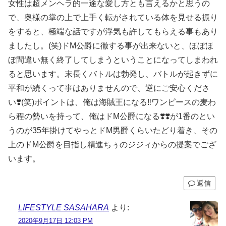
女性は超メンヘラ的一途な愛し方とも言えるかと思うの
で、奥様の掌の上で上手く転がされている体を見せる振り
をすると、極端な話ですが浮気も許してもらえる事もあり
ましたし。(笑)ドM公爵に徹する事が出来ないと、ほぼほ
ぼ間違い無く終了してしまうということになってしまわれ
ると思います。末長くバトルは勃発し、バトルが起きずに
平和が続くって事はありませんので、逆にご安心くださ
い❣️(笑)ポイントは、俺は海賊王になる‼️ワンピースの麦わ
ら程の勢いを持って、俺はドM公爵になる❣️❣️が1番のとい
うのが35年掛けてやっとドM男爵くらいたどり着き、その
上のドM公爵を目指し精進ちぅのジジィからの提案でござ
います。
返信
LIFESTYLE SASAHARA
より:
2020年9月17日 12:03 PM