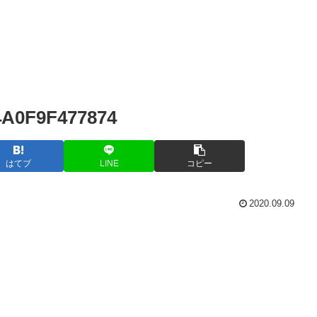
4A0F9F477874
はてブ
LINE
コピー
2020.09.09