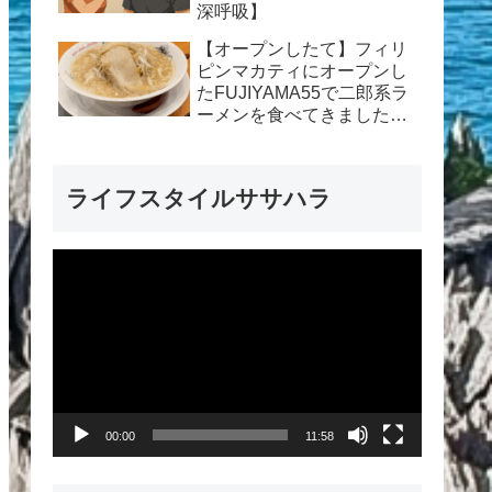
深呼吸】
【オープンしたて】フィリ
ピンマカティにオープンし
たFUJIYAMA55で二郎系ラ
ーメンを食べてきました
【ラーメンレポート】
ライフスタイルササハラ
動
画
プ
レ
ー
00:00
11:58
ヤ
ー