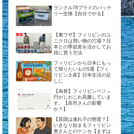
ランクル78プラドのバッテ
リー交換【自分でやる】
【裏ワザ】フィリピンのユ
ニクロは買い物の穴場？日
本との季節差を活かしてお
得に買う方法
フィリピンから日本にもっ
て帰りたいもの5選【フィ
リピン土産】日本生活の足
しに
【為替】フィリピンペソ→
円がじわじわ高騰していま
す。【高市さんの影響
か？】
【原因は連れ子の態度？】
いきなり始まるフィリピン
奥さんとのケンカ【まずは