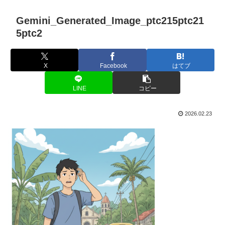
Gemini_Generated_Image_ptc215ptc21
5ptc2
X
Facebook
はてブ
LINE
コピー
2026.02.23