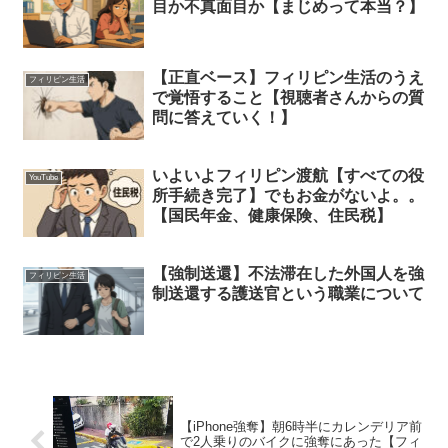
目か不真面目か【まじめって本当？】
【正直ベース】フィリピン生活のうえ
フィリピン生活
で覚悟すること【視聴者さんからの質
問に答えていく！】
いよいよフィリピン渡航【すべての役
YouTube
所手続き完了】でもお金がないよ。。
【国民年金、健康保険、住民税】
【強制送還】不法滞在した外国人を強
フィリピン生活
制送還する護送官という職業について
【iPhone強奪】朝6時半にカレンデリア前
で2人乗りのバイクに強奪にあった【フィ