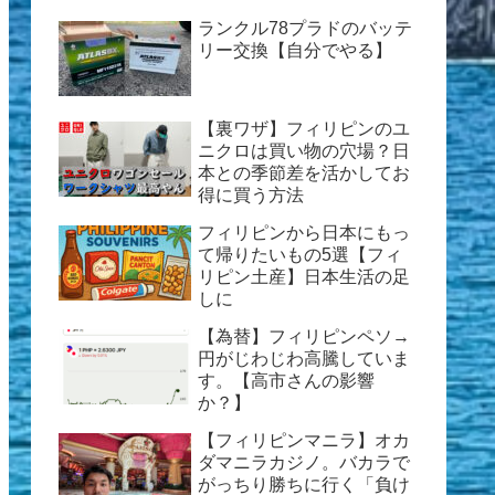
ランクル78プラドのバッテ
リー交換【自分でやる】
【裏ワザ】フィリピンのユ
ニクロは買い物の穴場？日
本との季節差を活かしてお
得に買う方法
フィリピンから日本にもっ
て帰りたいもの5選【フィ
リピン土産】日本生活の足
しに
【為替】フィリピンペソ→
円がじわじわ高騰していま
す。【高市さんの影響
か？】
【フィリピンマニラ】オカ
ダマニラカジノ。バカラで
がっちり勝ちに行く「負け