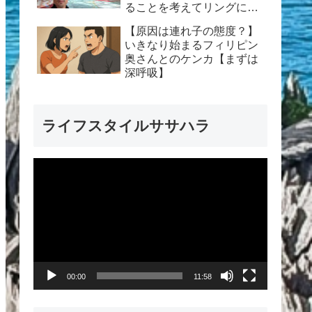
ることを考えてリングに上
がるバカがどこにいるんだ
【原因は連れ子の態度？】
よ」
いきなり始まるフィリピン
奥さんとのケンカ【まずは
深呼吸】
ライフスタイルササハラ
動
画
プ
レ
ー
00:00
11:58
ヤ
ー