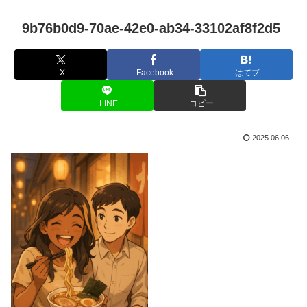
9b76b0d9-70ae-42e0-ab34-33102af8f2d5
X
Facebook
はてブ
LINE
コピー
2025.06.06