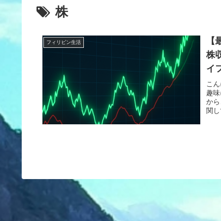
株
【
フィリピン生活
株
イ
こん
趣味
から
関し