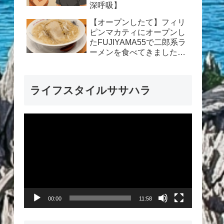
深呼吸】
【オープンしたて】フィリ
ピンマカティにオープンし
たFUJIYAMA55で二郎系ラ
ーメンを食べてきました
【ラーメンレポート】
ライフスタイルササハラ
動
画
プ
レ
ー
00:00
11:58
ヤ
ー