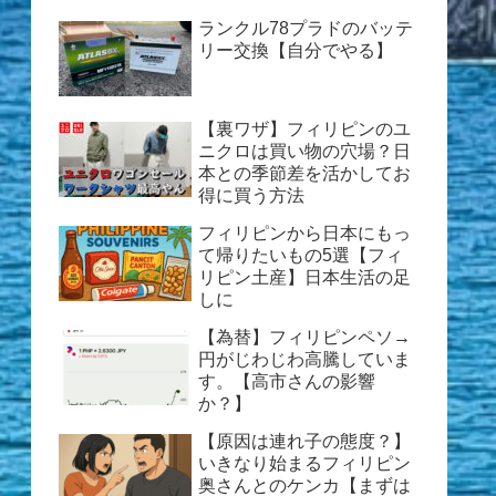
ランクル78プラドのバッテ
リー交換【自分でやる】
【裏ワザ】フィリピンのユ
ニクロは買い物の穴場？日
本との季節差を活かしてお
得に買う方法
フィリピンから日本にもっ
て帰りたいもの5選【フィ
リピン土産】日本生活の足
しに
【為替】フィリピンペソ→
円がじわじわ高騰していま
す。【高市さんの影響
か？】
【原因は連れ子の態度？】
いきなり始まるフィリピン
奥さんとのケンカ【まずは