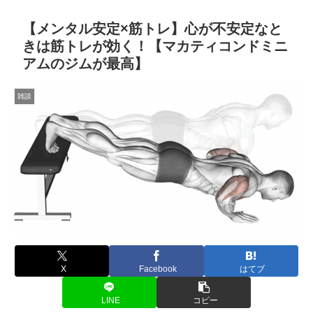
【メンタル安定×筋トレ】心が不安定なと
きは筋トレが効く！【マカティコンドミニ
アムのジムが最高】
雑談
X
Facebook
はてブ
LINE
コピー