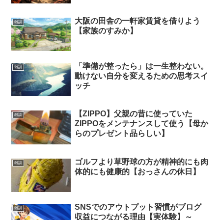
大阪の田舎の一軒家賃貸を借りよう
雑談
【家族のすみか】
「準備が整ったら」は一生整わない。
雑談
動けない自分を変えるための思考スイ
ッチ
【ZIPPO】父親の昔に使っていた
雑談
ZIPPOをメンテナンスして使う【母か
らのプレゼント品らしい】
ゴルフより草野球の方が精神的にも肉
雑談
体的にも健康的【おっさんの休日】
SNSでのアウトプット習慣がブログ
雑談
収益につながる理由【実体験】～